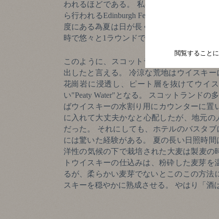
われるほどである。 私のEdinburghで
ら行われるEdinburgh FestivalのMili
度にある為夏は日が長く、反対に冬はほと
時で悠々と1ラウンドできるが、冬の最終ス
閲覧することに
このように、スコットランドの風土は厳し
出したと言える。 冷涼な荒地はウイスキ
花崗岩に浸透し、ピート層を抜けてウイス
い"Peaty Water"となる。 スコット
ばウイスキーの水割り用にカウンターに置
に入れて大丈夫かなと心配したが、地元の
だった。 それにしても、ホテルのバスタ
には驚いた経験がある。 夏の長い日照時
洋性の気候の下で栽培された大麦は製麦の時
トウイスキーの仕込みは、粉砕した麦芽を温水
るが、柔らかい麦芽でないとこのこの方法
スキーを穏やかに熟成させる。 やはり「酒