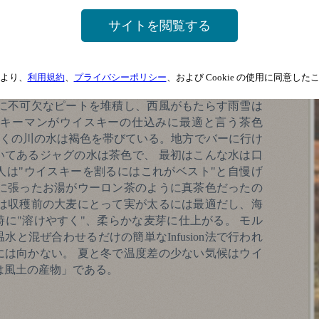
の経験だが、8月でもストーブが要る時があり、8月中頃か
tary Tatooを見る時は、アノラックと膝掛け毛布が要る。 高緯
サイトを閲覧する
んど日が昇らない。ゴルフのスタートは、夏は午後6
タートは午後1時であった。
より、
利用規約
、
プライバシーポリシー
、および Cookie の使用に同意し
いが、実はこの風土こそがスコッチウイスキーを生
ーに不可欠なピートを堆積し、西風がもたらす雨雪は
キーマンがウイスキーの仕込みに最適と言う茶色
ランドの多くの川の水は褐色を帯びている。地方でバーに行け
いてあるジャグの水は茶色で、 最初はこんな水は口
人は"ウイスキーを割るにはこれがベスト"と自慢げ
ブに張ったお湯がウーロン茶のように真茶色だったの
間は収穫前の大麦にとって実が太るには最適だし、海
に"溶けやすく"、柔らかな麦芽に仕上がる。 モル
と混ぜ合わせるだけの簡単なInfusion法で行われ
には向かない。 夏と冬で温度差の少ない気候はウイ
は風土の産物」である。