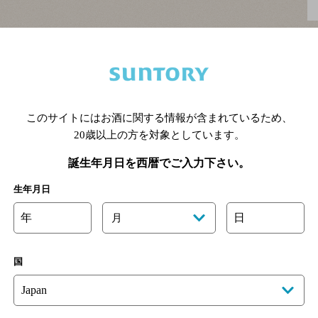
ぼ同じであるが、全面積の3/4が沼やヒースと石ころ
には北方ハイランドと西方の島々、中部ローラン
方は氷河時代に氷河の侵食を最も激しく受けた地域
、礫土に覆われた荒涼とした岩山、ピートに覆われ
ーランドはハイランドと南方高地に挟まれた地域が
このサイトにはお酒に関する情報が含まれているため、
ドの主要都市、人口、産業が集中している。最も南
20歳以上の方を対象としています。
誕生年月日を西暦でご入力下さい。
生年月日
年
日
月
に属するが、大西洋を北に向って流れる温暖なメキ
のお陰で冷涼な西岸海洋性気候である。 一月の平均
らいであるが、ハイランドではさらに下がって零度に近
国
いで涼しく過ごし易い。 年間降水量は西海岸で多く
mmにとどまる。気候のもう一つの特徴は"変化が大き
大きく変わるし、"一日の中に全ての気候がある"と言