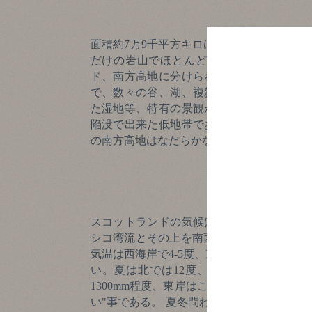
面積約7万9千平方キロは日本の北海道とほ
だけの岩山でほとんど不毛である。地理的
ド、南方高地に分けられる。ハイランド地
で、数々の谷、湖、複雑に入り組んだ海岸
た湿地等、特有の景観が見られる。中部ロ
陥没で出来た低地帯であり、スコットラン
の南方高地はなだらかな丘陵地が多い。
スコットランドの気候は緯度からは寒冷地
シコ湾流とその上を南西から吹いてくる風
気温は西海岸で4-5度、東海岸では3度く
い。夏は北では12度、南では15度くら
1300mm程度、東岸はこれより少なく数百
い"事である。 夏冬問わず暖寒、降水量は