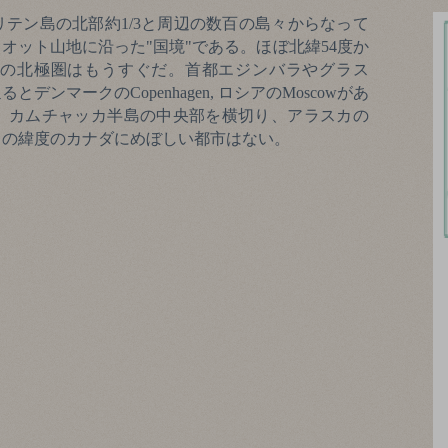
テン島の北部約1/3と周辺の数百の島々からなって
オット山地に沿った"国境"である。ほぼ北緯54度か
3分の北極圏はもうすぐだ。首都エジンバラやグラス
ンマークのCopenhagen, ロシアのMoscowがあ
、カムチャッカ半島の中央部を横切り、アラスカの
この緯度のカナダにめぼしい都市はない。