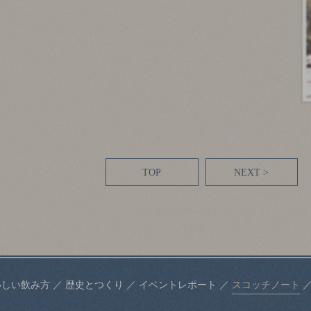
TOP
NEXT >
いしい飲み方
／
歴史とつくり
／
イベントレポート
／
スコッチノート