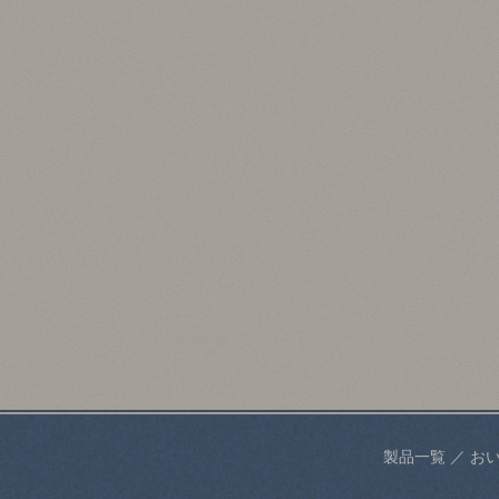
製品一覧
／
お