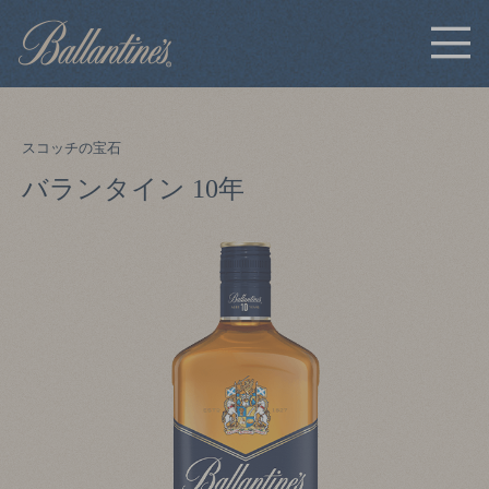
スコッチの宝石
容量：700ml
アルコール度数：40度
バランタイン 10年
香り
洋ナシのようなフルーティーさ、
バニラ、バタースコッチ、かすか
なスモーキー
味わい
スムースかつクリーミー、蜂蜜、
赤リンゴ
MORE