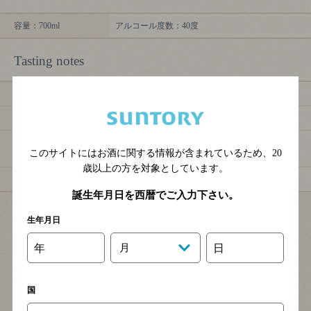
容量：700ml
アルコール度数：40度
容量：700ml
アルコール度数：40度
Tasting notes
香り
蜂蜜やバニラを思わせる芳醇な甘
色合い
淡い黄金色
さ
香り
蜂蜜の甘さやバランスの取れた華やかさ
味わい
熟した赤リンゴや洋ナシを思わせ
バニラのような甘さと林檎を想わせるフレッシュ
味わい
る熟成感
このサイトにはお酒に関する情報が含まれているため、
20
感
歳以上の方を対象としています。
フィニッシュ
爽やかに続く甘く長い余韻
誕生年月日を西暦でご入力下さい。
MORE
受賞歴はこちら
生年月日
年
月
日
Products Compare
/ 製品比較
国