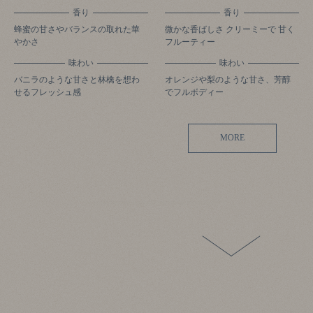
香り
香り
蜂蜜の甘さやバランスの取れた華
微かな香ばしさ クリーミーで 甘く
やかさ
フルーティー
味わい
味わい
バニラのような甘さと林檎を想わ
オレンジや梨のような甘さ、芳醇
せるフレッシュ感
でフルボディー
MORE
17年