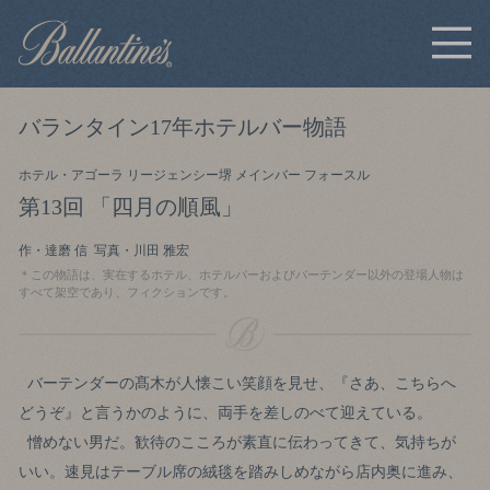
バランタイン17年ホテルバー物語
ホテル・アゴーラ リージェンシー堺 メインバー フォースル
第13回 「四月の順風」
作・達磨 信 写真・川田 雅宏
＊この物語は、実在するホテル、ホテルバーおよびバーテンダー以外の登場人物は
すべて架空であり、フィクションです。
バーテンダーの髙木が人懐こい笑顔を見せ、『さあ、こちらへ
どうぞ』と言うかのように、両手を差しのべて迎えている。
憎めない男だ。歓待のこころが素直に伝わってきて、気持ちが
いい。速見はテーブル席の絨毯を踏みしめながら店内奥に進み、