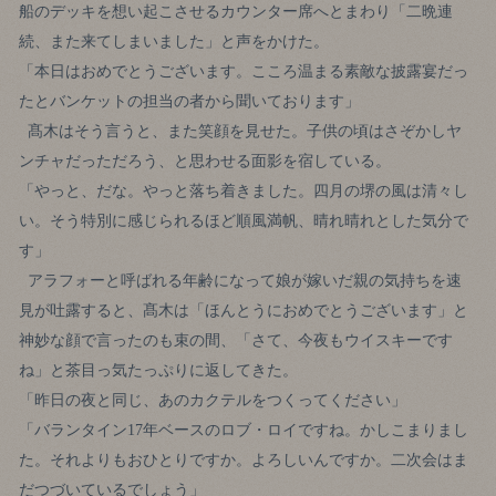
船のデッキを想い起こさせるカウンター席へとまわり「二晩連
続、また来てしまいました」と声をかけた。
「本日はおめでとうございます。こころ温まる素敵な披露宴だっ
たとバンケットの担当の者から聞いております」
髙木はそう言うと、また笑顔を見せた。子供の頃はさぞかしヤ
ンチャだっただろう、と思わせる面影を宿している。
「やっと、だな。やっと落ち着きました。四月の堺の風は清々し
い。そう特別に感じられるほど順風満帆、晴れ晴れとした気分で
す」
アラフォーと呼ばれる年齢になって娘が嫁いだ親の気持ちを速
見が吐露すると、髙木は「ほんとうにおめでとうございます」と
神妙な顔で言ったのも束の間、「さて、今夜もウイスキーです
ね」と茶目っ気たっぷりに返してきた。
「昨日の夜と同じ、あのカクテルをつくってください」
「バランタイン17年ベースのロブ・ロイですね。かしこまりまし
た。それよりもおひとりですか。よろしいんですか。二次会はま
だつづいているでしょう」