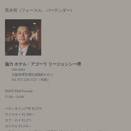
髙木明（フォースル、バーテンダー）
協力 ホテル・アゴーラ リージェンシー堺
590-0985
大阪府堺市堺区戎島町4-45-1
Tel.
072-224-1121
（代表）
MAIN BAR Foresail
17:00～24:00
バランタイン17年 ¥2,079
ウイスキー ¥1,386～
ロブ・ロイ ¥1,271
カクテル ¥1,155～