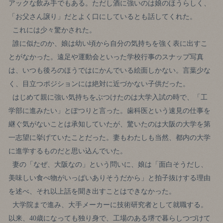
アックな飲み手でもある。ただし酒に強いのは娘のほうらしく、
「お父さん譲り」だとよく口にしているとも話してくれた。
これには少々驚かされた。
誰に似たのか、娘は幼い頃から自分の気持ちを強く表に出すこ
とがなかった。遠足や運動会といった学校行事のスナップ写真
は、いつも後ろのほうではにかんでいる絵面しかない。言葉少な
く、目立つポジションには絶対に近づかない子供だった。
はじめて親に強い気持ちをぶつけたのは大学入試の時で、「工
学部に進みたい」とぽつりと言った。歯科医という速見の仕事を
継ぐ気がないことは承知していたが、驚いたのは大阪の大学を第
一志望に挙げていたことだった。妻もわたしも当然、都内の大学
に進学するものだと思い込んでいた。
妻の「なぜ、大阪なの」という問いに、娘は「面白そうだし、
美味しい食べ物がいっぱいありそうだから」と拍子抜けする理由
を述べ、それ以上話を聞き出すことはできなかった。
大学院まで進み、大手メーカーに技術研究者として就職する。
以来、40歳になっても独り身で、工場のある堺で暮らしつづけて