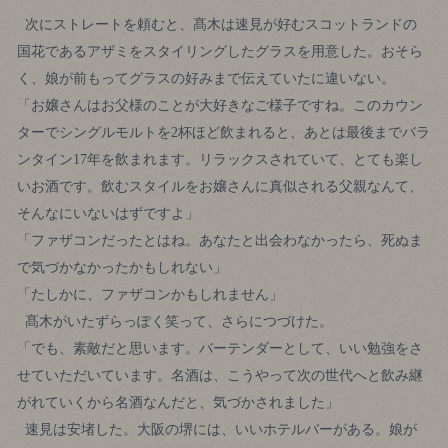
次にストレートを頼むと、髙木は速見が好むスコットランドの
国花であるアザミをスタイリングしたグラスを用意した。おそら
く、娘が前もってグラスの好みまで伝えていたに違いない。
「お嬢さんはお父様のことが大好きなご様子ですね。このカウン
ターでシングルモルトを2杯ほど飲まれると、あとは最後までバラ
ンタイン17年を飲まれます。リラックスされていて、とても楽し
いお酒です。飲むスタイルをお嬢さんに真似される父親なんて、
そんなにいないはずですよ」
「ファザコンだったとはね。あなたと出会わなかったら、死ぬま
で気づかなかったかもしれない」
「たしかに、ファザコンかもしれません」
髙木がいたずらっぽく笑って、さらにつづけた。
「でも、素敵だと思います。バーテンダーとして、いい勉強をさ
せていただいています。名酒は、こうやって次の世代へと飲み継
がれていくから名酒なんだと、気づかされました」
速見は安堵した。大阪の堺には、いいホテルバーがある。娘が