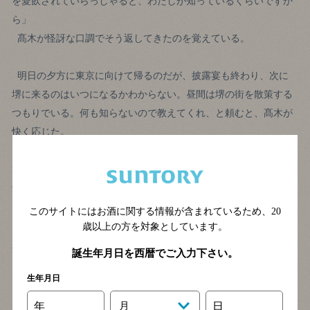
を愛飲されていらっしゃると、わたしが知っているくらいですか
ら」
髙木が怪訝な口調でそう返してきたのを覚えている。
明日の夕方に東京に向けて帰るのだが、披露宴も終わり、次に
堺に来るのはいつになるかわからない。昼間は堺の街を散策する
つもりでいる。何も知らないので教えてくれ、と頼むと、髙木が
快く応じた。
速見の堺についての知識は、仁徳天皇陵をはじめとした古墳
群、室町時代の日明貿易、商都を運営する会合衆、そして茶聖、
千利休といった歴史の教科書に載っている通り一遍のものだっ
た。生まれも育ちも堺という髙木が散策コースをアドバイスして
このサイトにはお酒に関する情報が含まれているため、
20
くれ、いろんなエピソードを語ってくれた。将棋の坂田三吉、歌
歳以上の方を対象としています。
人の与謝野晶子も堺ゆかりの人物であることをはじめて知る。
誕生年月日を西暦でご入力下さい。
バランタイン17年のオン・ザ・ロックを嘗めながら「あなた
生年月日
は、この街の広報官といった存在だね」と感謝の言葉を向ける
と、髙木はこう言った。
年
月
日