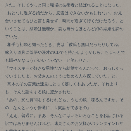
きた。そしてやっと同じ職場の技術者と結ばれることになった。
おとなし過ぎる娘だから、恋愛はできないかもしれない。お見
合いさせてもひと言も発せず、時間が過ぎて行くだけだろう。と
いうことは、結婚は無理か。妻も自分もほとんど娘の結婚を諦め
ていた。
相手も初婚と知ったとき、妻は「彼氏も無口だったりしてね。
嫁入り道具に落語や漫才のCDでも持たせようかしら。ちょっとで
も賑やかなほうがいいじゃない」と笑わせた。
「ウイスキーが好きな男性だから結婚するんだって、おっしゃっ
ていましたよ。お父さんのように飲める人を探していた、と」
髙木のその言葉は速見にとって嬉しくもあったが、それより
も、そんな話をする娘に驚かされた。
「あの、変な質問をするけれども、うちの娘、喋るんですか。そ
の、なんというか普通に、世間話ができるの」
「ええ、普通に。まあ、そんなにはいろいろなことをお話される
訳ではありませんけれど。速見さんのお父様がバランタイン17年