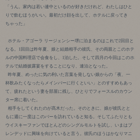
「うん。家内は若い連中といるのが好きだけれど、わたしはひと
りで飲むほうがいい。最初だけ顔を出して、ホテルに戻ってき
ちゃった」
ホテル・アゴーラ リージェンシー堺に泊まるのはこれで2回目と
なる。1回目は昨年夏、娘と結婚相手の彼氏、その両親とこのホテ
ルの中国料理店で会食をし、1泊した。そして四月の今回はこのホ
テルで結婚披露宴をすることになり、連泊となった。
昨年夏、めったに気の利いた言葉を発しない娘からの「夜、一
杯飲みたくなったらメインバーに行くといい」とのすすめもあっ
て、疲れたという妻を部屋に残し、ひとりでフォースルのカウン
ター席に着いた。
相手をしてくれたのが髙木だった。そのときに、娘が彼氏とと
もに週に一度はこのバーを訪れていると知る。そしてふたりとも
ウイスキーファンでほとんどのシングルモルトを試し、いまはブ
レンデッドに興味を向けていると言う。彼氏のほうはかなりマニ