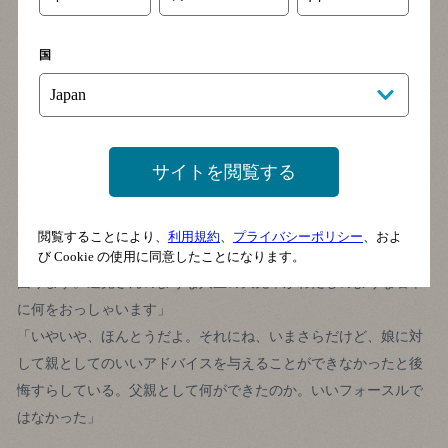
「このバーの名はフォースルです。帆船の前のほうにある帆のこ
とで、この帆の向きで針路が決まります。バーテンダーもフォー
国
スルとなって、お客様によりよい情報、指針となるようなアドバ
イスをしなくてはいけません」
笑顔で語りながらも、口調はいままでになく真剣だった。バー
テンダーとしてのプライドを感じさせる。
サイトを閲覧する
「素晴らしいですね。その姿勢を見習わなければ。長年、わたし
は歯科医をしてきました。70歳になったら引退するつもりです。
あと数年ですが、初心に戻って、患者さんのために尽くそうと思
閲覧することにより、
利用規約
、
プライバシーポリシー
、およ
います。いい話をありがとう」
び Cookie の使用に同意したことになります。
困ります。速見さんのような人生の大先輩がわたしのような若輩
に何をおっしゃいます」
「いやいや、ほんとうだよ。それにね、いまさらだけど、娘に対
して親としてのいいアドバイスを与えることができなかったと後
悔すらしている。父親として何ができたのか。いいフォースルで
はなかった」