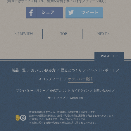
（料金にはサービス料10％、消費税が含まれています／チャージ無し）
< PREVIEW
TOP
NEXT >
PAGE TOP
製品一覧
／
おいしい飲み方
／
歴史とつくり
／
イベントレポート
／
スコッチノート
／
ホテルバー物語
プライバシーポリシー
／
公式アカウント ガイドライン
／
お問い合わせ
／
サイトマップ
／
Global Site
飲酒は20歳を過ぎてから。飲酒運転は法律で禁止されています。
妊娠中や授乳期の飲酒は、胎児・乳児の発育に悪影響を与えるおそれがあります。
お酒はなによりも適量です。のんだあとはリサイクル。
※お酒に関する情報の共有は20歳以上の方に限られております。