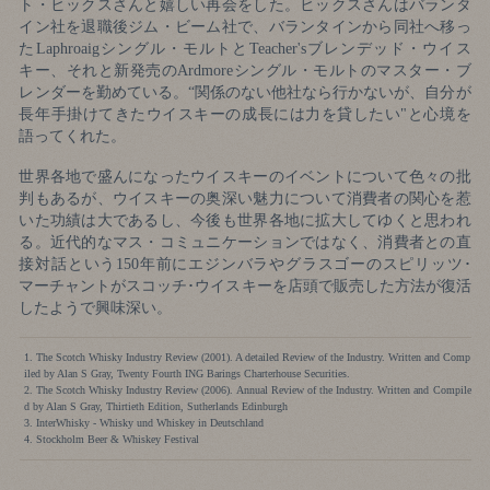
ト・ヒックスさんと嬉しい再会をした。ヒックスさんはバランタ
イン社を退職後ジム・ビーム社で、バランタインから同社へ移っ
たLaphroaigシングル・モルトとTeacher'sブレンデッド・ウイス
キー、それと新発売のArdmoreシングル・モルトのマスター・ブ
レンダーを勤めている。“関係のない他社なら行かないが、自分が
長年手掛けてきたウイスキーの成長には力を貸したい"と心境を
語ってくれた。
世界各地で盛んになったウイスキーのイベントについて色々の批
判もあるが、ウイスキーの奥深い魅力について消費者の関心を惹
いた功績は大であるし、今後も世界各地に拡大してゆくと思われ
る。近代的なマス・コミュニケーションではなく、消費者との直
接対話という150年前にエジンバラやグラスゴーのスピリッツ･
マーチャントがスコッチ･ウイスキーを店頭で販売した方法が復活
したようで興味深い。
1. The Scotch Whisky Industry Review (2001). A detailed Review of the Industry. Written and Comp
iled by Alan S Gray, Twenty Fourth ING Barings Charterhouse Securities.
2. The Scotch Whisky Industry Review (2006). Annual Review of the Industry. Written and Compile
d by Alan S Gray, Thirtieth Edition, Sutherlands Edinburgh
3. InterWhisky - Whisky und Whiskey in Deutschland
4. Stockholm Beer & Whiskey Festival