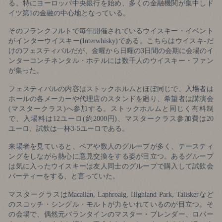
る。特にヨーロッパ中央銀行を始め、多くの金融機関が集中しド
イツ第1の金融の中心地となっている。
そのフランクフルトで毎年開催されているウイスキー・イベント
がインターウイスキー(Interwhisky)である。こちらはウイスキ-だ
けのフェスティバルだが、金曜から日曜の3日間の会期に会場のイ
ンターコンチネンタル・ホテルには数千人のウイスキー・ファン
が集った。
フェスティバルの内容はストックホルムとほぼ同じで、入場者は
ホールの各メーカーや代理店のスタンドを廻り、希望者は講演会
(マスタークラス)へ参加する。ストックホルムと同じく有料制
で、入場料は12ユーロ(約2000円)、マスタークラス参加費は20
ユーロ、試飲は一杯3‐5ユーロである。
来場者を見ていると、ペアや数人のグループが多く、テースティ
ングをしながら熱心に意見交換をする姿が目立つ。あるグループ
は気に入ったウイスキーは友人同士のグループで購入して試飲会
パーティーをする、と言っていた。
マスタークラスはMacallan, Laphroaig, Highland Park, Taliskerなど
のスコッチ・シングル・モルトが力をいれているのが目立つ。そ
の会場で、偶然元バランタインのマスター・ブレンダー、ロバー