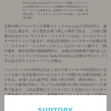
Beer & Whisky Festivalのマスターコース風景:フェスティバ
ルの期間中多くのセミナーが開催され研究熱心なウイス
キー・ファンが参加する。参加者のウイスキーの知識、探
求心は高く、ディスカッションのレベルは高い。 (K. Mriok
a氏 撮影)
北欧の雄スウェーデンの首都ストックホルムは人口約80万人、森
と入江に囲まれ、古い歴史を持つ美しい都市である。この地で開
催されるビール･ウイスキー・フェスティバルは、ビールとウイス
キーのイベントであるが、内容は圧倒的にウイスキーの比重が高
い。ウイスキー・フェスティバルとしてはヨーロッパ最大で、2回
の週末、都合6日間の開催期間中に、会場の元自動車工場があった
ナッカ・ストランド(Factory Nacka Strand)には北欧を中心として3
万人以上のウイスキー･ファンが集る。
フェスティバルの内容は大きく分けて各メーカーや代理店がスタ
ンドを並べる主会場のホールとセミナーが開かれる講演会場に分
かれる。会場への入場(平日 160kr.=約2700円、週末180kr.)、セミ
ナーへの参加(190kr.)、サンプルの試飲(30-50kr./20ml)はすべて有
料であるが、これは真剣にウイスキーのことを知りたいビジター
に的を絞っていることと、来場者のビンジ・ドリンキング(Binge
drinking=無茶飲み)を避け“節度"を求める目的がある。
入場者は、主会場では各社のスタンドを廻り、興味をひいたスタ