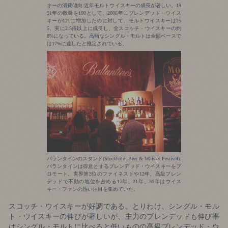
キーの消費傾向:近年モルトウイスキーの成長が著しい。19
91年の数量を100として、2006年にブレンデッド・ウイス
キーが121に増加したのに対して、モルトウイスキーは25
5、実に2.5倍以上に成長し、全スコッチ・ウイスキーの約
8%になっている。高額なシングル・モルトは金額ベースで
は17%に達したと推定されている。
バランタインのスタンド(Stockholm Beer & Whisky Festival):
バランタインは得意とするブレンデッド・ウイスキーをプ
ロモート。世界第3位のファイネストや12年、高級ブレン
デッドで不動の地位を占める17年、21年、30年はウイス
キー・ファンの熱い注目を集めていた。
スコッチ・ウイスキーが好調である。とりわけ、シングル・モル
ト・ウイスキーの伸びが著しいが、主力のブレンデッドも伸び率
はシングル・モルトに比べると低いものの高級ブレンデッド・ウ