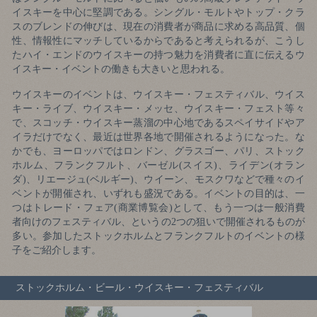
イスキーを中心に堅調である。シングル・モルトやトップ・クラ
スのブレンドの伸びは、現在の消費者が商品に求める高品質、個
性、情報性にマッチしているからであると考えられるが、こうし
たハイ・エンドのウイスキーの持つ魅力を消費者に直に伝えるウ
イスキー・イベントの働きも大きいと思われる。
ウイスキーのイベントは、ウイスキー・フェスティバル、ウイス
キー・ライブ、ウイスキー・メッセ、ウイスキー・フェスト等々
で、スコッチ・ウイスキー蒸溜の中心地であるスペイサイドやア
イラだけでなく、最近は世界各地で開催されるようになった。な
かでも、ヨーロッパではロンドン、グラスゴー、パリ、ストック
ホルム、フランクフルト、バーゼル(スイス)、ライデン(オラン
ダ)、リエージュ(ベルギー)、ウイーン、モスクワなどで種々のイ
ベントが開催され、いずれも盛況である。イベントの目的は、一
つはトレード・フェア(商業博覧会)として、もう一つは一般消費
者向けのフェスティバル、というの2つの狙いで開催されるものが
多い。参加したストックホルムとフランクフルトのイベントの様
子をご紹介します。
ストックホルム・ビール・ウイスキー・フェスティバル