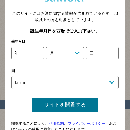
ンドでメーカーや代理店の担当者に商品の説明を求め、サンプル
のテースティングを行なう。テースティングのやり方を見ている
このサイトにはお酒に関する情報が含まれているため、
20
と、まず外観の色は見るが、ウイスキーに加水して嗅覚でアロマ
歳以上の方を対象としています。
(香り)を仔細にみることは希で、いきなりストレートで口に含
み、数回口でモグモグと噛んでフレーバー(口中香と味)を試して
誕生年月日を西暦でご入力下さい。
からぐっと飲み込み後味と残り香を観察、という順である。鼻(嗅
覚)で香りを分析的にみるというより、口に入れて香味を総合的に
生年月日
判断するようである。
年
月
日
セミナーのマスタークラスは、ウイスキー、ビールなどのメー
カーや代理店がウイスキーの啓蒙とブランドの品質訴求を目的と
して開くもので、蒸溜所の歴史や製法の説明と製品のテースティ
国
ングがセットになっている。Ardbeg, Bowmore, Glenfiddich,
Glenmorangie, Highland Park, The Macallanなどスコッチ･シングル･
モルトのセミナーが大半を占めたが、日本のサントリーや東亜酒
造のセミナーも非常な注目を集めた。
サイトを閲覧する
フランクフルト
閲覧することにより、
利用規約
、
プライバシーポリシー
、およ
び Cookie の使用に同意したことになります。