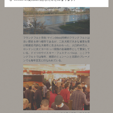
フランクフルト市街:マイン(Mein)河畔のフランクフルトは
古い歴史を持つ都市であるが、二次大戦で大きな被害を受
け戦後近代的な大都市に生まれかわった。人口約65万人、
ロンドンに次ぐヨーロッパ屈指の金融都市として繁栄して
いる。ドイツのウイスキー・フェスティバルは、ここフラ
ンクフルトでは毎年、南部のミュンヘンと北部のブレーメ
ンでも毎年交互に行なわれている。