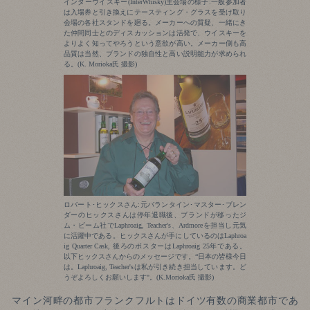
インターウイスキー(InterWhisky)主会場の様子:一般参加者
は入場券と引き換えにテースティング・グラスを受け取り
会場の各社スタンドを廻る。メーカーへの質疑、一緒にき
た仲間同士とのディスカッションは活発で、ウイスキーを
よりよく知ってやろうという意欲が高い。メーカー側も高
品質は当然、ブランドの独自性と高い説明能力が求められ
る。(K. Morioka氏 撮影)
ロバート･ヒックスさん:元バランタイン･マスター･ブレン
ダーのヒックスさんは停年退職後、ブランドが移ったジ
ム・ビーム社でLaphroaig, Teacher's、Ardmoreを担当し元気
に活躍中である。ヒックスさんが手にしているのはLaphroa
ig Quarter Cask, 後ろのポスターはLaphroaig 25年である。
以下ヒックスさんからのメッセージです。“日本の皆様今日
は。Laphroaig, Teacher'sは私が引き続き担当しています。ど
うぞよろしくお願いします"。(K.Morioka氏 撮影)
マイン河畔の都市フランクフルトはドイツ有数の商業都市であ